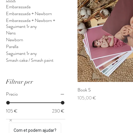
Embarassada
Embarassada + Newborn
Embarassada + Newborn +
Seguiment 1r any
Nens
Newborn
Parella
Seguiment 1r any
Smash cake / Smash paint
Filtrar per
Book S
Precio
Precio
105,00 €
105 €
230 €
Com et podem ajudar?