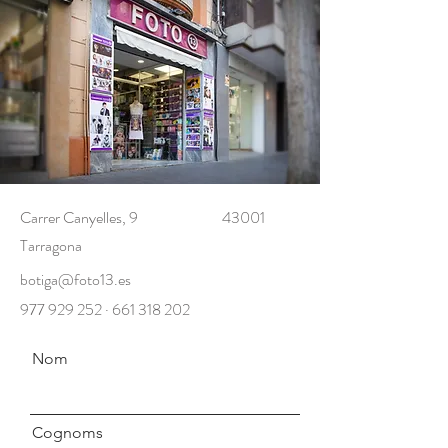
Carrer Canyelles, 9
43001
Tarragona
botiga@foto13.es
977 929 252
·
661 318 202
Nom
Cognoms