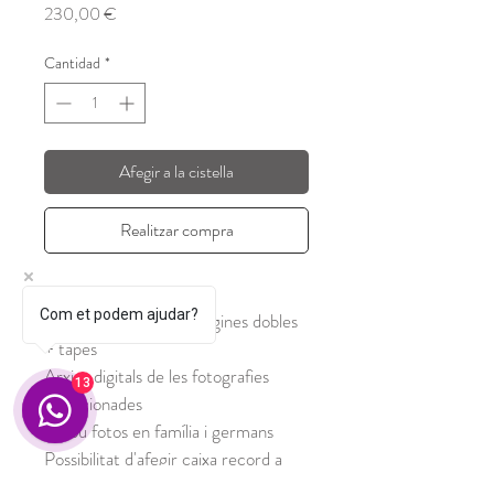
Precio
230,00 €
Cantidad
*
Afegir a la cistella
Realitzar compra
A partir de 9 mesos
Com et podem ajudar?
Àlbum 15x20 amb 5 pàgines dobles 
+ tapes
Arxius digitals de les fotografies 
13
seleccionades
Inclou fotos en família i germans
Possibilitat d'afegir caixa record a 
escollir entre 