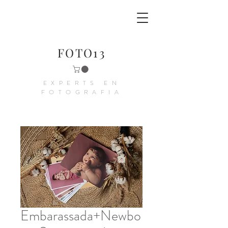
FOTO13
EXPERTS EN
FOTOGRAFIA
Embarassada+Newbo