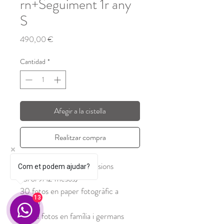
rn+Seguiment 1r any
S
Precio
490,00 €
Cantidad
*
Afegir a la cistella
Realitzar compra
Seguiment de 4 minisessions 
Com et podem ajudar?
(3/6/9/12 mesos)
30 fotos en paper fotogràfic a 
13
15x20
Inclou fotos en família i germans